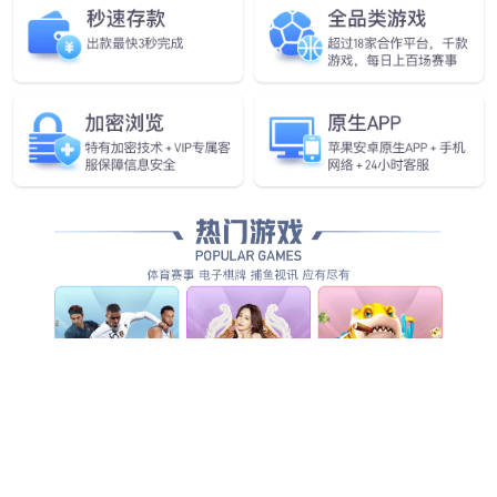
正，全国通用。
高级网络安全服务，感知、防御、追溯
"leyu官网发现"到"leyu官网防御"的立体
化安全服务
信创认证服务
信创产业是我国推动信息技术自主可控的重要战略方向。信创
认证服务是指为企业和机构提供信息技术应用创新相关的一站
式适配、测试、认证服务，帮助其在信创领域实现技术升级、
产品研发、人才提升、生态建设等目标。
渗透测试服务